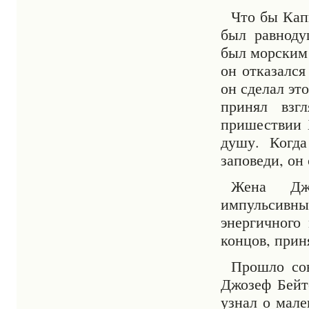
Что бы Кап
был равнод
был морским 
он отказался
он сделал эт
принял взг
пришествии Х
душу. Когда
заповеди, он
Жена Джо
импульсивным
энергичного
концов, прин
Прошло сов
Джозеф Бейт
узнал о мал