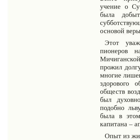
учение о Су
была добы
субботствую
основой веры
Этот ува
пионеров н
Мичиганско
прожил долгу
многие лишен
здорового 
обществ воз
был духовн
подобно льв
была в этом
капитана – а
Опыт из жи