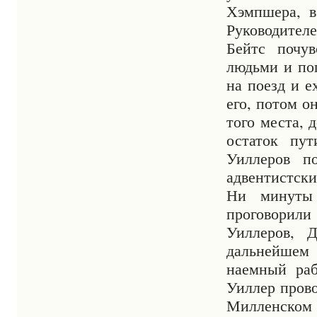
Хэмпшера, в
Руководител
Бейтс почув
людьми и пог
на поезд и е
его, потом о
того места, 
остаток пу
Уиллеров п
адвентистск
Ни минуты 
проговорил
Уиллеров, 
дальнейшем
наемный раб
Уиллер прово
Милленском