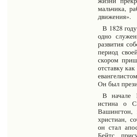
жизни прек
мальчика, р
движения».
В 1828 год
одно служен
развития со
период свое
скором приш
отставку как
евангелисто
Он был през
В начале 
истина о С
Вашингтон, 
христиан, с
он стал апо
Бейтс прис