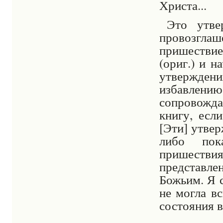
Христа...
Это утве
провозгл
пришестви
(ориг.) и н
утвержден
избавлени
сопровожд
книгу, если
[Эти] утвер
либо пок
пришестви
представле
Божьим. Я 
не могла в
состояния в