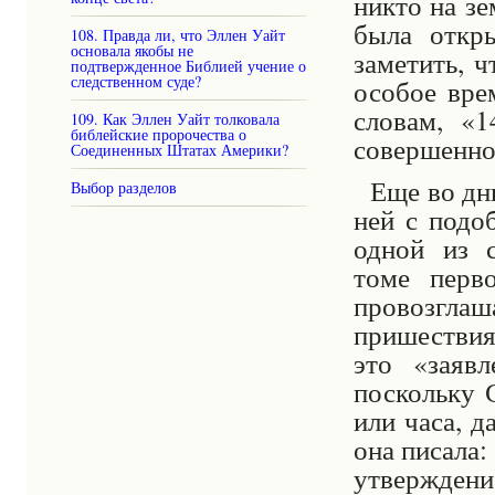
никто на зе
была откры
108. Правда ли, что Эллен Уайт
основала якобы не
заметить, 
подтвержденное Библией учение о
следственном суде?
особое вре
словам, «
109. Как Эллен Уайт толковала
библейские пророчества о
совершенном
Соединенных Штатах Америки?
Еще во дн
Выбор разделов
ней с подо
одной из с
томе перв
провозглаш
пришествия
это «заяв
поскольку 
или часа, д
она писала:
утвержден