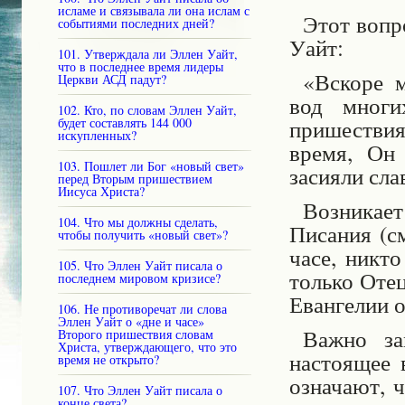
исламе и связывала ли она ислам с
Этот вопр
событиями последних дней?
Уайт:
101. Утверждала ли Эллен Уайт,
что в последнее время лидеры
«Вскоре 
Церкви АСД падут?
вод многи
102. Кто, по словам Эллен Уайт,
пришествия
будет составлять 144 000
искупленных?
время, Он
103. Пошлет ли Бог «новый свет»
засияли сла
перед Вторым пришествием
Иисуса Христа?
Возникает
104. Что мы должны сделать,
Писания (см
чтобы получить «новый свет»?
часе, никт
105. Что Эллен Уайт писала о
только Отец
последнем мировом кризисе?
Евангелии о
106. Не противоречат ли слова
Эллен Уайт о «дне и часе»
Важно за
Второго пришествия словам
Христа, утверждающего, что это
настоящее 
время не открыто?
означают, ч
107. Что Эллен Уайт писала о
конце света?