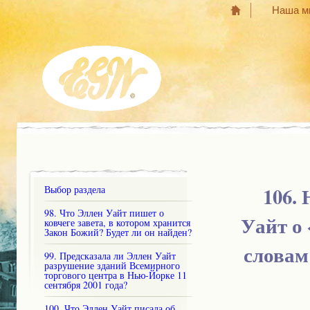
Наша м
106.
Выбор раздела
98. Что Эллен Уайт пишет о
Уайт о 
ковчеге завета, в котором хранится
Закон Божий? Будет ли он найден?
словам
99. Предсказала ли Эллен Уайт
разрушение зданий Всемирного
торгового центра в Нью-Йорке 11
сентября 2001 года?
100. Что Эллен Уайт писала об