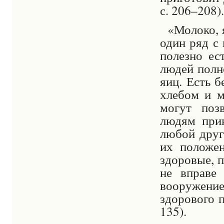
с. 206–208).
«Молоко, 
один ряд с
полезно ес
людей полн
яиц. Есть 
хлебом и м
могут поз
людям прин
любой друг
их положен
здоровые, 
не вправе
вооружени
здорового п
135).