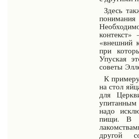
Здесь так
понимания
Необходим
контекст»
«внешний к
при котор
Упуская э
советы
Элл
К примеру
на стол яй
для Церкв
упитанным
надо искл
пищи. В с
лакомствам
другой с