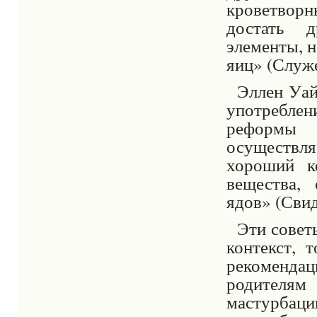
кроветвор
достать 
элементы, н
яиц» (Служе
Эллен Уай
употреблен
реформы 
осуществ
хороший к
вещества,
ядов» (Свиде
Эти совет
контекст, 
рекоменда
родителя
мастурбаци