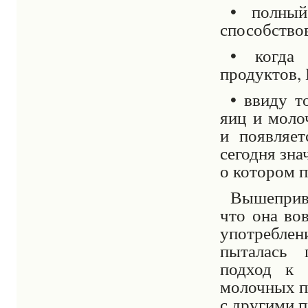
• полный
способство
• когда 
продуктов, 
• ввиду т
яиц и моло
и
появляет
сегодня зн
о котором п
Вышеприве
что она во
употребле
пыталась 
подход к 
молочных п
с другими 