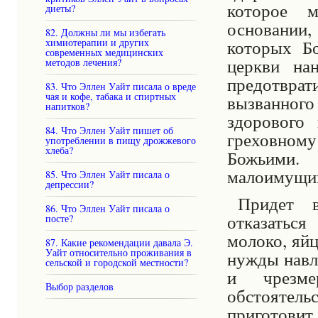
которое 
диеты?
основании
82. Должны ли мы избегать
которых Б
химиотерапии и других
современных медицинских
церкви на
методов лечения?
предотврат
83. Что Эллен Уайт писала о вреде
чая и кофе, табака и спиртных
вызванно
напитков?
здорового
84. Что Эллен Уайт пишет об
греховному
употреблении в пищу дрожжевого
хлеба?
Божьими.
малоимущих
85. Что Эллен Уайт писала о
депрессии?
Придет в
86. Что Эллен Уайт писала о
отказатьс
посте?
молоко, яйц
87. Какие рекомендации давала Э.
Уайт относительно проживания в
нужды навл
сельской и городской местности?
и чрезме
Выбор разделов
обстоятель
приготовит 