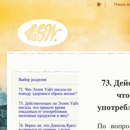
Наша м
73. Де
Выбор разделов
72. Что Эллен Уайт писала по
что
поводу здорового образа жизни?
73. Действительно ли Эллен Уайт
употреб
писала, что пришло время
отказаться от употребления
молочных продуктов и яиц?
По вопро
74. Верно ли, что Даниэль Кресс
вылечился от анемии, следуя