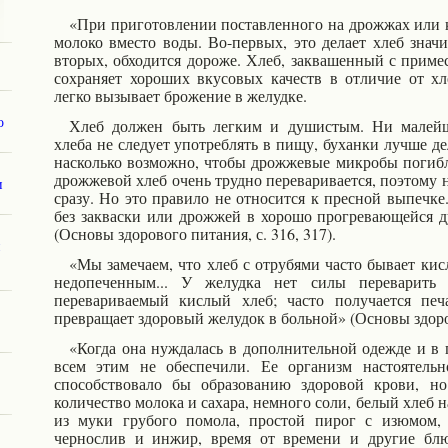
«При приготовлении поставленного на дрожжах или к
молоко вместо воды. Во-первых, это делает хлеб значи
вторых, обходится дороже. Хлеб, заквашенный с приме
сохраняет хороших вкусовых качеств в отличие от хл
легко вызывает брожение в желудке.
о
Хлеб должен быть легким и душистым. Ни малейш
хлеба не следует употреблять в пищу, буханки лучше д
насколько возможно, чтобы дрожжевые микробы погиб
дрожжевой хлеб очень трудно переваривается, поэтому н
и
сразу. Но это правило не относится к пресной выпечке
без закваски или дрожжей в хорошо прогреваю
щейся д
(Основы здорового питания, с. 316, 317).
н
«Мы замечаем, что хлеб с отрубями часто бывает ки
недопеченным... У желудка нет
силы переварить 
перевариваемый кислый хлеб; часто получается печ
превращает здоровый желудок в больной» (Основы здоров
«Когда она нуждалась в дополнительной одежде и в 
всем этим не обеспечили. Ее организм настоятельн
способствовало бы образованию здоровой крови, но
количество молока и сахара, немного соли, белый хлеб 
из муки грубого помола, простой пирог с изюмом,
чернослив и инжир, время от времени и другие блю