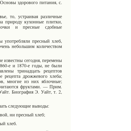
Основы здорового питания, с.
ье, то, устраивая различные
на природу кухонные плитки,
лочки и пресные сдобные
ы употребляли пресный хлеб,
очень небольшим количеством
ие известны сегодня, перемены
860-е и 1870-е годы, не были
влены тринадцать рецептов
е рецепта дрожжевого хлеба;
в, многие из них яблочные;
считаются
фруктами. — Прим.
Уайт. Биография Э. Уайт, т. 2,
лать следующие выводы:
вой, ни пресный хлеб;
ый хлеб.