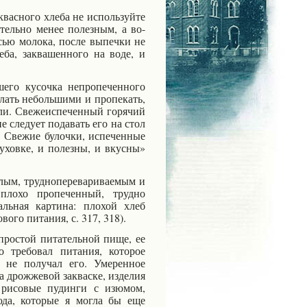
васного хлеба не используйте
тельно менее полезным, а во-
сью молока, после выпечки не
еба, заквашенного на воде, и
его кусочка непропеченного
елать небольшими и пропекать,
ли. Свежеиспеченный горячий
е следует подавать его на стол
. Свежие булочки, испеченные
уховке, и полезны, и вкусны»
слым, трудноперевариваемым и
плохо пропеченный, трудно
альная картина: плохой хлеб
ого питания, с. 317, 318).
простой питательной пище, ее
о требовал питания, которое
 не получал его. Умеренное
на дрожжевой закваске, изделия
 рисовые пудинги с изюмом,
да, которые я могла бы еще