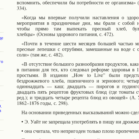
вспомнить, обеспечили бы потребности ее организма» (
334).
«Когда мы впервые получили наставления о здоров
мероприятия в праздничные дни, мы
брали с собой 
чтобы прямо там выпекать пресный хлеб, бу
хлебцы»
(Основы здорового питания, с. 472).
де
«Почти в течение шести месяцев большей частью м
пресные лепешки с отрубями, замешанные на воде с 
соли» (там же, с. 482).
го
«В отсутствие большого разнообразия продуктов, как
в питании для тех, кто следовал
реформе здоровья в 1
простыми. В издании „How to Live” были предста
бездрожжевого хлеба, пшеничного и зернового; четыр
одиннадцать — каш; двадцать — пирогов и пудинго
двадцать пять рецептов фруктовых блюд (где томаты 
ред.); и тридцать четыре рецепта блюд из овощей» (А. 
1862–1876 годы,
с. 298).
.
в
На основании приведенных высказываний можно сде
• Э. Уайт не запрещала употреблять в пищу ни дрожже
• она считала, что непригоден только плохо пропеченн