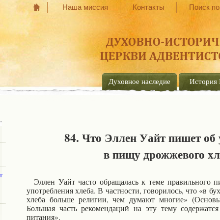
Наша миссия
Контакты
Поиск по
Духовное наследие
История 
84. Что Эллен Уайт пишет об
в пищу дрожжевого хл
т
Эллен Уайт часто обращалась к теме правильного пи
употребления хлеба. В частности, говорилось, что «в б
хлеба больше религии, чем думают многие» (Основы 
Большая часть рекомендаций на эту тему содержатс
питания».