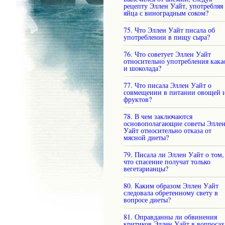
рецепту Эллен Уайт, употребляя
яйца с виноградным соком?
75. Что Эллен Уайт писала об
употреблении в пищу сыра?
76. Что советует Эллен Уайт
относительно употребления кака
и шоколада?
77. Что писала Эллен Уайт о
совмещении в питании овощей 
фруктов?
78. В чем заключаются
основополагающие советы Элле
Уайт относительно отказа от
мясной диеты?
79. Писала ли Эллен Уайт о том,
что спасение получат только
вегетарианцы?
80. Каким образом Эллен Уайт
следовала обретенному свету в
вопросе диеты?
81. Оправданны ли обвинения
критиков Эллен Уайт в вопросах