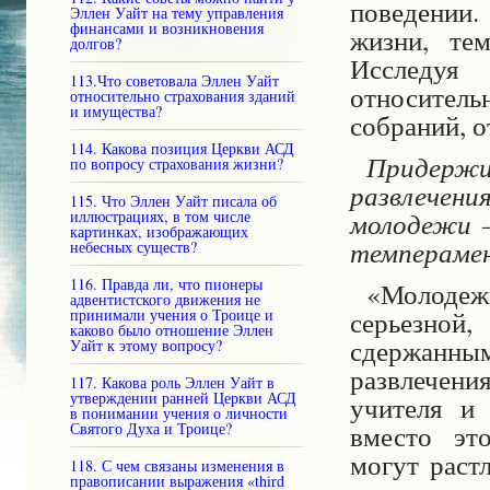
поведении.
Эллен Уайт на тему управления
финансами и возникновения
жизни, те
долгов?
Исследуя
113.Что советовала Эллен Уайт
относител
относительно страхования зданий
и имущества?
собраний, о
114. Какова позиция Церкви АСД
Придерж
по вопросу страхования жизни?
развлечен
115. Что Эллен Уайт писала об
молодежи 
иллюстрациях, в том числе
картинках, изображающих
темпераме
небесных существ?
116. Правда ли, что пионеры
«Молодежь
адвентистского движения не
серьезной
принимали учения о Троице и
каково было отношение Эллен
сдержанны
Уайт к этому вопросу?
развлечен
117. Какова роль Эллен Уайт в
утверждении ранней Церкви АСД
учителя и
в понимании учения о личности
вместо эт
Святого Духа и Троице?
могут раст
118. С чем связаны изменения в
правописании выражения «third