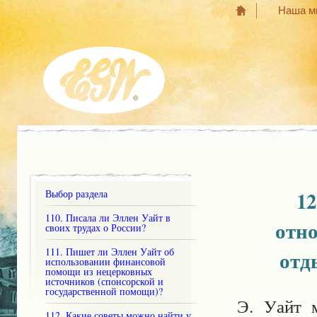
Наша м
1
Выбор раздела
110. Писала ли Эллен Уайт в
отн
своих трудах о России?
111. Пишет ли Эллен Уайт об
отд
использовании финансовой
помощи из нецерковных
источников (спонсорской и
государственной помощи)?
Э. Уайт 
112. Какие советы можно найти у