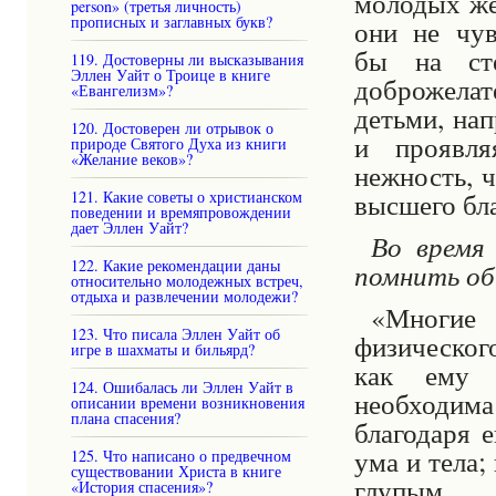
молодых же
person» (третья личность)
прописных и заглавных букв?
они не чув
бы
на ст
119. Достоверны ли высказывания
Эллен Уайт о Троице в книге
доброжела
«Евангелизм»?
детьми, на
120. Достоверен ли отрывок о
и проявля
природе Святого Духа из книги
«Желание веков»?
нежность, 
высшего бла
121. Какие советы о христианском
поведении и времяпровождении
дает Эллен Уайт?
Во время
122. Какие рекомендации даны
помнить об
относительно молодежных встреч,
отдыха и развлечении молодежи?
«Многие 
123. Что писала Эллен Уайт об
физического
игре в шахматы и бильярд?
как ему н
124. Ошибалась ли Эллен Уайт в
необходима
описании времени возникновения
плана спасения?
благодаря 
ума и тела;
125. Что написано о предвечном
существовании Христа в книге
глупым р
«История спасения»?