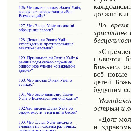
каждоднев
126. Что имела в виду Эллен Уайт,
должна выпо
говоря о словосочетании «Бог
Всемогущий»?
Во время
127. Что Эллен Уайт писала об
обращении евреев?
христиане 
бесцельнос
128. Делала ли Эллен Уайт
утверждения, противоречащие
генетике человека?
«Стремле
является 
129. Принимала ли Эллен Уайт в
ранние годы своего служения
Божьего, о
ошибочное учение «о закрытой
двери»?
всё новые
детей Божь
130. Что писала Эллен Уайт о
взятках?
будущим соб
131. Что было написано Эллен
Молодеж
Уайт о Божественной благодати?
острым и л
132.Что писала Эллен Уайт об
одержимости и изгнании бесов?
«Долг мол
133. Что Эллен Уайт писала о
и здравом
влиянии на человека различных
оккультных практик?