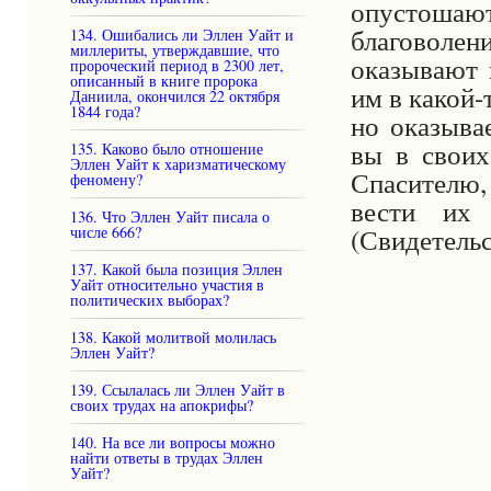
опустошаю
благоволе
134. Ошибались ли Эллен Уайт и
миллериты, утверждавшие, что
оказывают 
пророческий период в 2300 лет,
описанный в книге пророка
им в какой-
Даниила, окончился 22 октября
1844 года?
но оказыва
вы в своих
135. Каково было отношение
Эллен Уайт к харизматическому
Спасителю
феномену?
вести их
136. Что Эллен Уайт писала о
(Свидетельст
числе 666?
137. Какой была позиция Эллен
Уайт относительно участия в
политических выборах?
138. Какой молитвой молилась
Эллен Уайт?
139. Ссылалась ли Эллен Уайт в
своих трудах на апокрифы?
140. На все ли вопросы можно
найти ответы в трудах Эллен
Уайт?